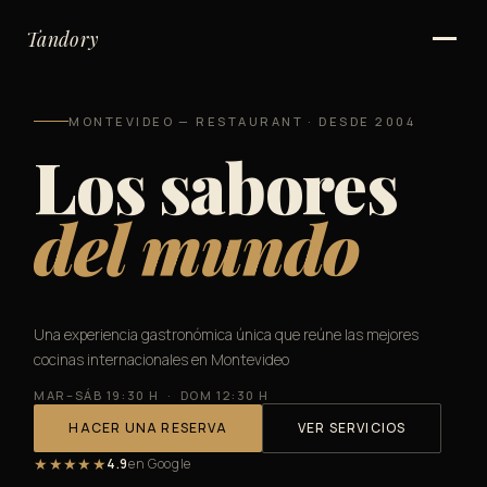
Inicio
Tandory
Servicios
Gift Cards
MONTEVIDEO — RESTAURANT · DESDE 2004
Los sabores
Nosotros
del mundo
Ubicación
Contacto
Una experiencia gastronómica única que reúne las mejores
cocinas internacionales en Montevideo
MAR–SÁB 19:30 H · DOM 12:30 H
HACER UNA RESERVA
VER SERVICIOS
★★★★★
4.9
en Google