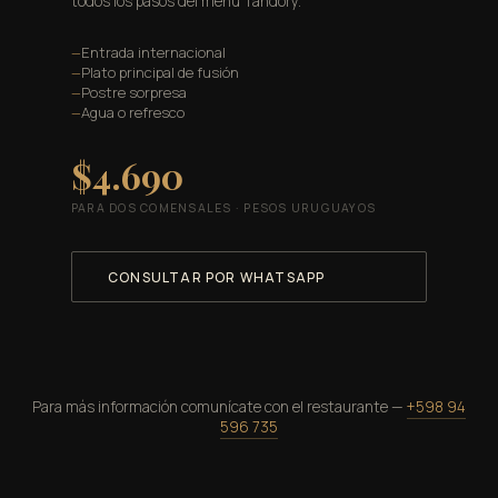
todos los pasos del menú Tandory.
Entrada internacional
Plato principal de fusión
Postre sorpresa
Agua o refresco
$4.690
PARA DOS COMENSALES · PESOS URUGUAYOS
CONSULTAR POR WHATSAPP
Para más información comunícate con el restaurante —
+598 94
596 735